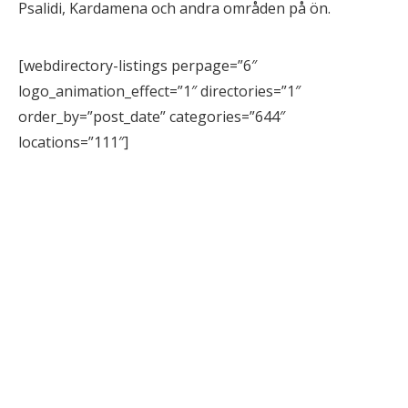
Psalidi, Kardamena och andra områden på ön.
[webdirectory-listings perpage=”6″
logo_animation_effect=”1″ directories=”1″
order_by=”post_date” categories=”644″
locations=”111″]