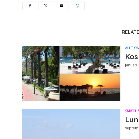
RELAT
ALLT O
Kos
januari 
SMÅTT 
Lun
septemb