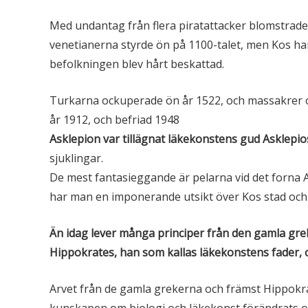
Med undantag från flera piratattacker blomstrad
venetianerna styrde ön på 1100-talet, men Kos h
befolkningen blev hårt beskattad.
Turkarna ockuperade ön år 1522, och massakrer och
år 1912, och befriad 1948
Asklepion var tillägnat läkekonstens gud Asklepio
sjuklingar.
De mest fantasieggande är pelarna vid det forna A
har man en imponerande utsikt över Kos stad och 
Än idag lever många principer från den gamla gre
Hippokrates, han som kallas läkekonstens fader, 
Arvet från de gamla grekerna och främst Hippokrat
kunskapen om biologi och läkekonst förändrats 