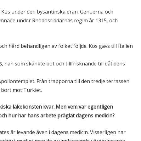
e Kos under den bysantinska eran. Genuerna och
amnade under Rhodosriddarnas regim år 1315, och
 hård behandligen av folket följde. Kos gavs till Italien
s
, han som skänkte bot och tillfrisknande till dåtidens
pollontemplet. Från trapporna till den tredje terrassen
bort mot Turkiet.
kiska läkekonsten kvar. Men vem var egentligen
och hur har hans arbete präglat dagens medicin?
es är levande även i dagens medicin. Visserligen har
oerhört mycket men de grundläggande värderingarna