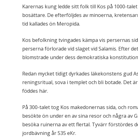
Karernas kung ledde sitt folk till Kos på 1000-tale
bosättare. De efterföljdes av minoerna, kretensar
tid kallades ön Meropida.
Kos befolkning tvingades kämpa vis persernas sid
perserna förlorade vid slaget vid Salamis. Efter de
blomstrade under dess demokratiska konstitution
Redan mycket tidigt dyrkades läkekonstens gud As
reningsritual, sova i templet och bli botade. Det ä
föddes här.
På 300-talet tog Kos makedonernas sida, och roma
besökte ön under en av sina resor och några av G
besöka ruinerna av ett flertal. Tyvärr förstördes d
jordbävning år 535 eKr.