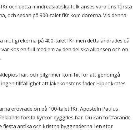
t fKr och detta mindreasiatiska folk anses vara öns första
na, och sedan på 900-talet fKr kom dorerna. Vid denna
a mot grekerna på 400-talet fKr men detta ändrades då
t var Kos en full medlem av den deliska alliansen och ön
.
klepios här, och pilgrimer kom hit för att genomgå
r ingen tillfällighet att läkekonstens fader Hippokrates
rna erövrade ön på 100-talet fKr. Aposteln Paulus
reklands första kyrkor byggdes här. Du kan fortfarande
e flesta antika och kristna byggnaderna i en stor