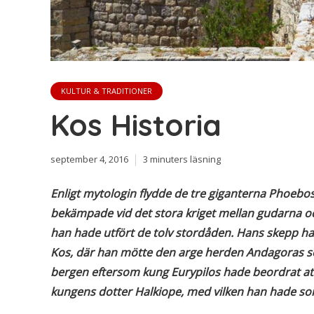
KULTUR & TRADITIONER
Kos Historia
september 4, 2016
3 minuters läsning
Enligt mytologin flydde de tre giganterna Phoebos,
bekämpade vid det stora kriget mellan gudarna och 
han hade utfört de tolv stordåden. Hans skepp had
Kos, där han mötte den arge herden Andagoras so
bergen eftersom kung Eurypilos hade beordrat att
kungens dotter Halkiope, med vilken han hade son