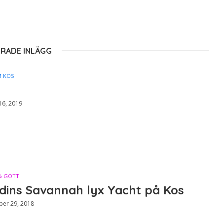
ERADE INLÄGG
M KOS
16, 2019
& GOTT
dins Savannah lyx Yacht på Kos
er 29, 2018