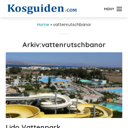
MENY
Home
»
vattenrutschbanor
Arkiv:vattenrutschbanor
Lido Vattenpark