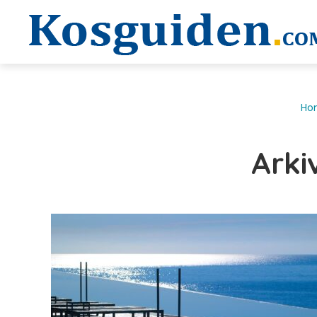
Ho
Arki