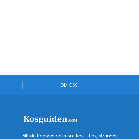
OM OSS
Allt du behöver veta om Kos – tips, stränder,