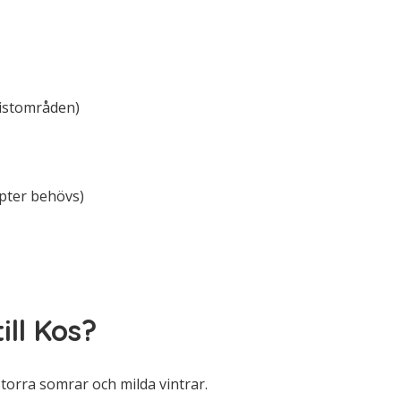
ristområden)
pter behövs)
ill Kos?
torra somrar och milda vintrar.