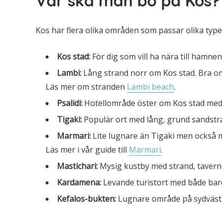
Var ska man bo på Kos?
Kos har flera olika områden som passar olika typer
Kos stad:
För dig som vill ha nära till hamnen
Lambi:
Lång strand norr om Kos stad. Bra om
Läs mer om stranden
Lambi beach
.
Psalidi:
Hotellområde öster om Kos stad med 
Tigaki:
Populär ort med lång, grund sandstra
Marmari:
Lite lugnare än Tigaki men också m
Läs mer i vår guide till
Marmari
.
Mastichari:
Mysig kustby med strand, tavernor
Kardamena:
Levande turistort med både bare
Kefalos-bukten:
Lugnare område på sydvästr